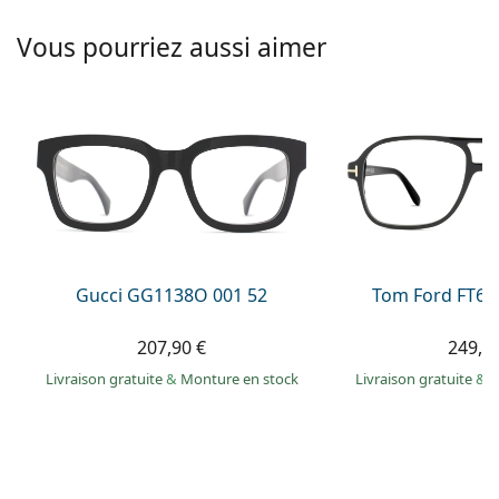
hors ligne
Toutes les marques
Persol
Vous pourriez aussi aimer
Prada
Toutes les marques
Gucci GG1138O 001 52
Tom Ford FT60
207,90 €
249,9
Livraison gratuite
&
Monture en stock
Livraison gratuite
&
M