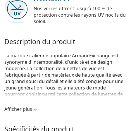
Nos verres offrent jusqu'à 100 % de
protection contre les rayons UV nocifs du
soleil.
Description du produit
La marque italienne populaire Armani Exchange est
synonyme d'intemporalité, d'unicité et de design
moderne. La collection de lunettes de vue est
fabriquée à partir de matériaux de haute qualité avec
un grand souci du détail et elle a été conçue pour une
jeune génération. Tous les amateurs de mode
pourront choisir parmi cette collection de lunettes de
vue Armani Exchange à un prix abordable.
Afficher plus
Armani Exchange 0AX3071 8235 54
sont des lunettes
pour hommes.
Monture de lunettes de vue
Spécificités du produit