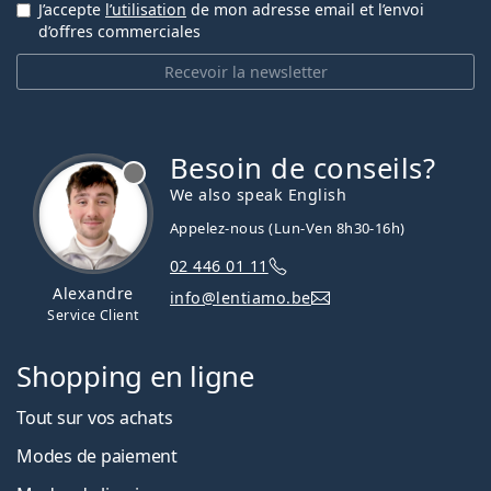
J’accepte
l’utilisation
de mon adresse email et l’envoi
d’offres commerciales
Recevoir la newsletter
Besoin de conseils?
hors ligne
We also speak English
Appelez-nous (Lun-Ven 8h30-16h)
02 446 01 11
Alexandre
info@lentiamo.be
Service Client
Shopping en ligne
Tout sur vos achats
Modes de paiement