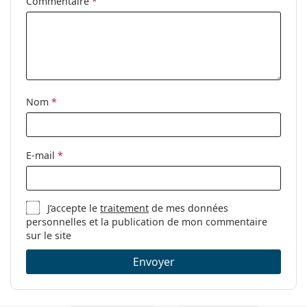
Clip-on:
Non
Commentaire
*
Accessoires
Étui:
Non
Tissu de
Oui
nettoyage:
Nom
*
Autres
Sexe:
Pour hommes
Catégorie:
Lunettes de vue
E-mail
*
Marque:
Armani Exchange
Code:
0AX3071 8235 54
J’accepte le
traitement
de mes données
personnelles et la publication de mon commentaire
sur le site
Envoyer