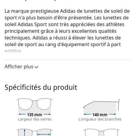
La marque prestigieuse Adidas de lunettes de soleil de
sport n'a plus besoin d'être présentée. Les lunettes de
soleil Adidas Sport sont très appréciées des athlètes
principalement grâce à leurs excellentes qualités
techniques. Adidas a réussi à élever les lunettes de
soleil de sport au rang d'équipement sportif à part
entière.
adidas Sport Wildcharge A425 00 6070
sont des
Afficher plus
lunettes de soleil unisexes.
Monture de lunettes de soleil
Spécificités du produit
La couleur bleue de la monture s'accorde
parfaitement avec tous les types de teint et des
cheveux châtain clair, noirs ou blonds clairs.
Lunettes de soleil à montures carrées
sont un choix
idéal pour les personnes ayant une forme de visage
135 mm
140 mm
Largeur des verres
Longueur des branches
ronde, ovale ou triangulaire.
La monture des lunettes de soleil est fabriquée en
plastique de grande qualité, ce qui offre une grande