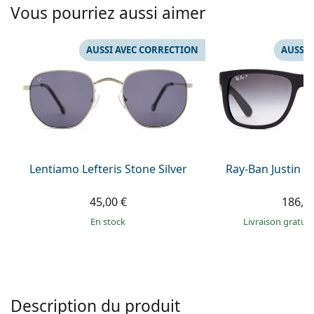
Solutions salines
Vous pourriez aussi aimer
02 446 01 11
Marc Jacobs
Gucci
Toutes les solutions
hors ligne
Toutes les marques
AUSSI AVEC CORRECTION
AUSSI 
Persol
Prada
Toutes les marques
Lentiamo Lefteris Stone Silver
Ray-Ban Justin 
45,00 €
186,9
en stock
Livraison gratui
Description du produit