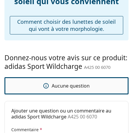
soleil qui vous conviennent
Poids:
40 g
Plaquettes de nez
Non
ajustables:
Comment choisir des lunettes de soleil
qui vont à votre morphologie.
Accessoires
Étui:
Oui
Tissu de
Oui
nettoyage:
Donnez-nous votre avis sur ce produit:
adidas Sport Wildcharge
Autres
A425 00 6070
Sexe:
Unisex
Catégorie:
Lunettes de soleil
Aucune question
Marque:
Adidas Sport
Utilisation:
Sport
Ajouter une question ou un commentaire au
Sport:
Randonnée
adidas Sport Wildcharge
A425 00 6070
Code:
A425 00 6070
Commentaire
*