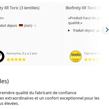
ty XR Toric (3 lentilles)
Biofinity XR Toric (3 lenti
er
Produit haut de gamme 
qualité.
duit depuis
(
voir
)
Traduit depuis
(
voir
Anonyme
,
Il y a 2 ans
Гергана М.
,
Il y 
évaluation 5 sur 5
éva
les)
remière qualité du fabricant de confiance
les extraordinaires et un confort exceptionnel pour les
us élevées.