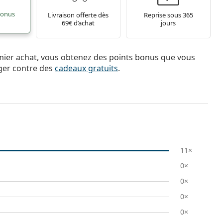
bonus
Livraison offerte dès
Reprise sous 365
69€ d’achat
jours
mier achat, vous obtenez des points bonus que vous
ger contre des
cadeaux gratuits
.
11×
0×
0×
0×
0×