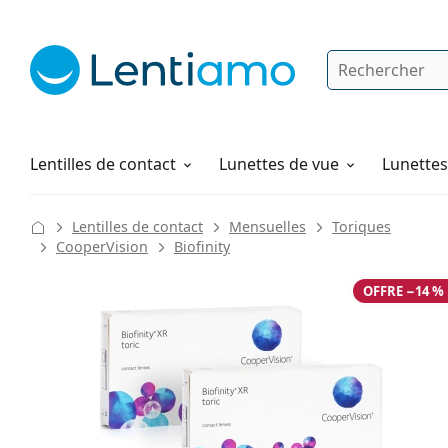
Rechercher
Je suis déjà client chez Lentiamo
Navigation sur le site
Solutions
Comment commander
Lentilles de contact
Lunettes de vue
Lunettes 
Lentilles de contact
Mensuelles
Toriques
CooperVision
Biofinity
OFFRE −14 %