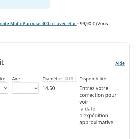
olunate Multi-Purpose 400 ml avec étui
–
99,90 €
(Vous
it
Aide
DIA
dre
Axe
Diamètre
Disponibilité
14.50
Entrez votre
correction pour
voir
la date
d'expédition
approximative