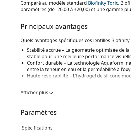
Comparé au modèle standard
Biofinity Toric
, Bio
paramètres (de -20,00 à +20,00) et une gamme plus
Principaux avantages
Quels avantages spécifiques ces lentilles Biofinity 
Stabilité accrue
– La géométrie optimisée de la 
stable pour une meilleure performance visuelle
Confort durable
– La technologie Aquaform, nat
entre la teneur en eau et la perméabilité à l'o
Haute respirabilité
– L'hydrogel de silicone mod
Biofinity
pour permettre à plus d'oxygène d'attei
confort..
Afficher plus
Période de port flexible
– Les lentilles mensue
prolongé
pour certains utilisateurs.
Paramètres
A qui s'adresse Biofinity XR Toric ?
Spécifications