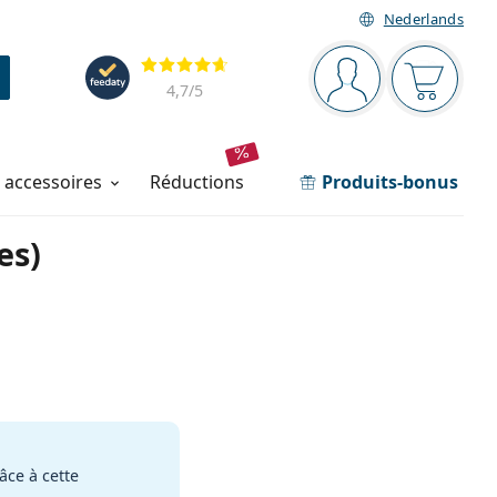
Nederlands
Barre de navigation
Évaluation
Vous êtes connec
Votre pa
4,7
/5
t accessoires
réductions
Produits-bonus
es)
âce à cette