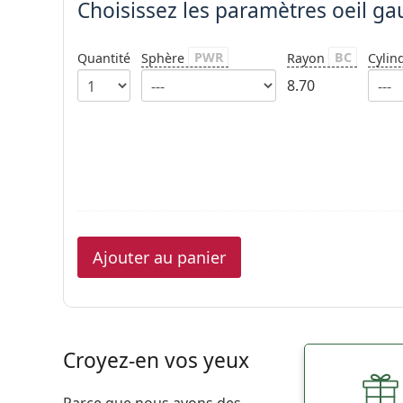
Choisissez les paramètres oeil g
PWR
BC
Quantité
Sphère
Rayon
Cylin
8.70
Ajouter au panier
Croyez-en vos yeux