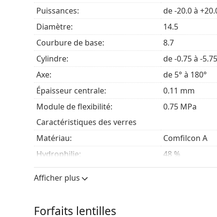
Biofinity XR Toric sont des
lentilles de contact tor
Puissances:
de -20.0 à +20.
recherchent une vision stable et claire. Elles sont
Diamètre:
14.5
Ceux qui ont des prescriptions plus élevées en
Ceux qui veulent des lentilles hydratantes pour
Courbure de base:
8.7
Ceux qui recherchent des
lentilles de contact 
Cylindre:
de -0.75 à -5.7
lentilles.
Ceux qui optent pour les avantages des
lentill
Axe:
de 5° à 180°
Épaisseur centrale:
0.11 mm
Questions fréquentes
Module de flexibilité:
0.75 MPa
Caractéristiques des verres
Pendant combien de temps pouvez-vous porter
Matériau:
Comfilcon A
Hydrophilie:
48 %
Peut-on dormir avec Biofinity XR Toric ?
Transmissibilité à l'oxygène:
116 Dk/t
Afficher plus
Filtre UV:
Non
Quelle est la différence entre le 3-pack et le 6
En silicone hydrogel:
Oui
Forfaits lentilles