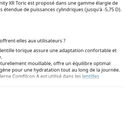
finity XR Toric est proposé dans une gamme élargie de
 étendue de puissances cylindriques (jusqu'à -5,75 D).
offrent-elles aux utilisateurs ?
lentille torique assure une adaptation confortable et
.
urellement mouillable, offre un équilibre optimal
xygène pour une hydratation tout au long de la journée.
erne Comfilcon A est utilisé dans les
lentilles
ndre la cornée, ce qui améliore la respirabilité et le
lles offrent également la commodité des
lentilles à port