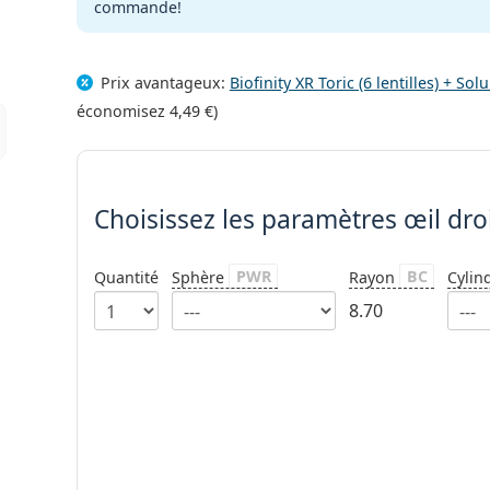
commande!
Prix avantageux:
Biofinity XR Toric (6 lentilles) + S
économisez
4,49 €
)
Choisissez les paramètres
Choisissez les paramètres
œil dro
PWR
BC
Quantité
Sphère
Rayon
Cylin
8.70