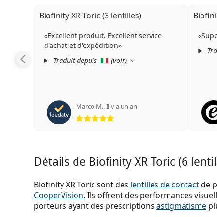
Biofinity XR Toric (3 lentilles)
Biofini
Excellent produit. Excellent service
Sup
d'achat et d'expédition
Tra
Traduit depuis
(
voir
)
Marco M.
,
Il y a un an
évaluation 5 sur 5
Détails de Biofinity XR Toric (6 lentil
Biofinity XR Toric sont des
lentilles de contact
de p
CooperVision
. Ils offrent des performances visuel
porteurs ayant des prescriptions
astigmatisme
pl