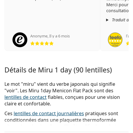
Merci pour v
consultation.
Traduit de
Anonyme
,
Il y a 6 mois
Гинк
évaluation 5 sur 5
Détails de Miru 1 day (90 lentilles)
Le mot "miru" vient du verbe japonais qui signifie
"voir". Les Miru 1day Menicon Flat Pack sont des
lentilles de contact
fiables, conçues pour une vision
claire et confortable.
Ces
lentilles de contact journalières
pratiques sont
conditionnées dans une plaquette thermoformée
ultra-mince (moins d'un millimètre d'épaisseur) et