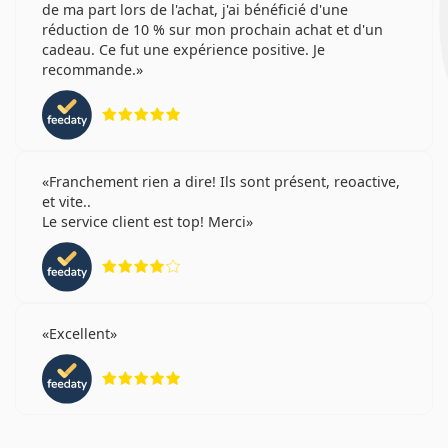
aux porteurs une certaine flexibilité s'ils ne portent
de ma part lors de l'achat, j'ai bénéficié d'une
pas leurs lentilles souvent. Toutefois, le prix par
réduction de 10 % sur mon prochain achat et d'un
cadeau. Ce fut une expérience positive. Je
lentille diminue au fur et à mesure que la taille de
recommande.
l'emballage augmente. Cela signifie que le pack de
90 peut permettre aux porteurs d'économiser de
évaluation 5 sur 5
l'argent à long terme.
Franchement rien a dire! Ils sont présent, reoactive,
Autres lentilles de contact
et vite..
journalières
Le service client est top! Merci
évaluation 4 sur 5
Acuvue Oasys 1-Day with HydraLuxe
DAILIES Total 1
Lenjoy 1 Day Comfort
Excellent
SofLens Daily Disposable
évaluation 5 sur 5
Articles connexes de notre blog