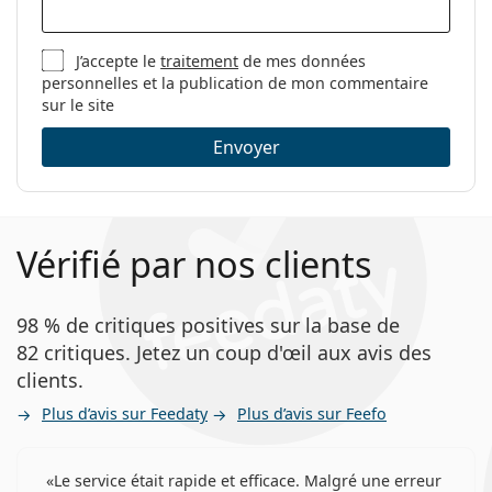
Nombre de
90
Questions fréquentes
lentilles:
J’accepte le
traitement
de mes données
Poids:
150 g
personnelles et la publication de mon commentaire
Autres
sur le site
Pendant combien de temps peut-on porter Miru
1day?
Catégorie:
Lentilles journalières
Envoyer
Lentilles de contact
Lentilles sphériques et asphériques
Peut-on dormir dans le Miru 1day Flat Pack ?
Vérifié par nos clients
Quelle est la différence entre le pack de 30 et le
pack de 90 de Miru 1day ?
98 % de critiques positives sur la base de
Les Menicon Miru 1day Flat Pack se présentent en
82 critiques. Jetez un coup d'œil aux avis des
paquets de 30 ou 90 lentilles individuelles. Comme
clients.
il s'agit de lentilles jetables journalières, un paquet
Plus d’avis sur Feedaty
Plus d’avis sur Feefo
de 30 lentilles dure un mois à raison d'une lentille
par jour. Un paquet de 90 lentilles dure trois mois.
Un
pack de 30
a un coût initial moins élevé et offre
Le service était rapide et efficace. Malgré une erreur