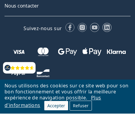
Nous contacter
Facebook
Instagram
YouTube
LinkedIn
Suivez-nous sur
Évaluation
Nous utilisons des cookies sur ce site web pour son
bon fonctionnement et vous offrir la meilleure
expérience de navigation possible.
Plus
d'informations
Accepter
Refuser
Retour à la page d'accueil
Haut
Nederlands
Lentiamo.be est géré et exploité par Lentiamo s.r.o., République
tchèque
Un service en ligne pour vous depuis 18 ans.