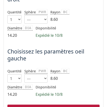
hors ligne
Toutes les marques
Persol
PWR
BC
Quantité
Sphère
Rayon
Prada
8.60
Toutes les marques
DIA
Diamètre
Disponibilité
14.20
Expédié le 10/8
Choisissez les paramètres oeil
gauche
PWR
BC
Quantité
Sphère
Rayon
8.60
DIA
Diamètre
Disponibilité
14.20
Expédié le 10/8