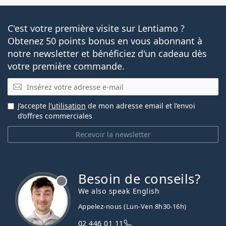
Comment lire les paramètres de votre ordonnance
de lentilles de contact ?
S'habituer aux lentilles de contact : Combien de
C'est votre première visite sur Lentiamo ?
temps cela prend-il ?
Obtenez 50 points bonus en vous abonnant à
Comment entretenir les lentilles de contact
notre newsletter et bénéficiez d'un cadeau dès
Peut-on se doucher avec des lentilles de contact ?
votre première commande.
E-mail
Vendu le plus souvent avec les collyres
Solunate Eye
Drops 15 ml
.
J’accepte
l’utilisation
de mon adresse email et l’envoi
Ceci est un dispositif médical. Lisez le mode d'emploi
d’offres commerciales
avant l'utilisation.
Recevoir la newsletter
Besoin de conseils?
hors ligne
We also speak English
Appelez-nous (Lun-Ven 8h30-16h)
02 446 01 11